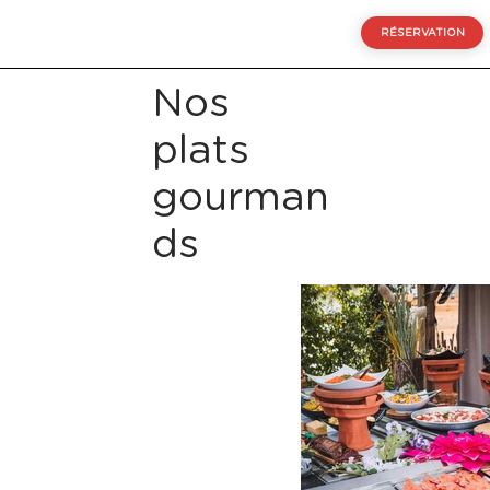
RÉSERVATION
Nos
plats
gourman
ds